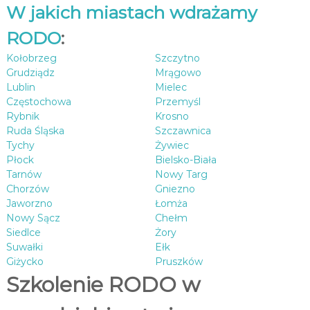
W jakich miastach wdrażamy
RODO
:
Kołobrzeg
Szczytno
Grudziądz
Mrągowo
Lublin
Mielec
Częstochowa
Przemyśl
Rybnik
Krosno
Ruda Śląska
Szczawnica
Tychy
Żywiec
Płock
Bielsko-Biała
Tarnów
Nowy Targ
Chorzów
Gniezno
Jaworzno
Łomża
Nowy Sącz
Chełm
Siedlce
Żory
Suwałki
Ełk
Giżycko
Pruszków
Szkolenie RODO w