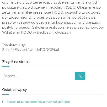
ono na celu przybliżenie rozporządzenia i zmian prawnych
powiązanych z wdrożeniem regulacji RODO. Obeznanie się
ze zmianami jakie prezentuje RODO, pozwoli przygotować
się i zrozumieć ich proces plus poprawnie wdrożyć nowe
przepisy i zasady do obecnie funkcjonujących w organizacji
polityk i procedur. Szkolenia realizowane są przez fachowców.
Wdrażamy RODO w Siedlcach i okolicach.
Pozdrawiamy,
Zespół Ekspertów odoRODO24.pl
Znajdź na stronie
S
S
e
e
a
a
r
c
r
Ostatnie wpisy
h
c
h
Więcej praw dla osób fizycznych dzięki Rodo
f