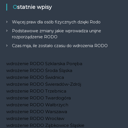
Ostatnie wpisy
Więcej praw dla osób fizycznych dzięki Rodo
Podstawowe zmiany jakie wprowadza unijne
rozporządzenie RODO
Czas mija, ile zostało czasu do wdrożenia RODO
wdrożenie RODO Szklarska Poręba
wdrożenie RODO Środa Śląska
wdrożenie RODO Świdnica
wdrożenie RODO Świeradów-Zdrój
wdrożenie RODO Trzebnica
wdrożenie RODO Twardogóra
wdrożenie RODO Wałbrzych
wdrożenie RODO Warszawa
wdrożenie RODO Wrocław
wdrożenie RODO Ząbkowice Śląskie