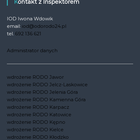
Kontakt z Inspektorem
IOD Iwona Wdowik
email:
iod@odorodo24.pl
tel.
692 136 621
Administrator danych
wdrożenie RODO Jawor
wdrożenie RODO Jelcz-Laskowice
wdrożenie RODO Jelenia Góra
wdrożenie RODO Kamienna Góra
wdrożenie RODO Karpacz
wdrożenie RODO Katowice
wdrożenie RODO Kępno
wdrożenie RODO Kielce
wdrożenie RODO Kłodzko