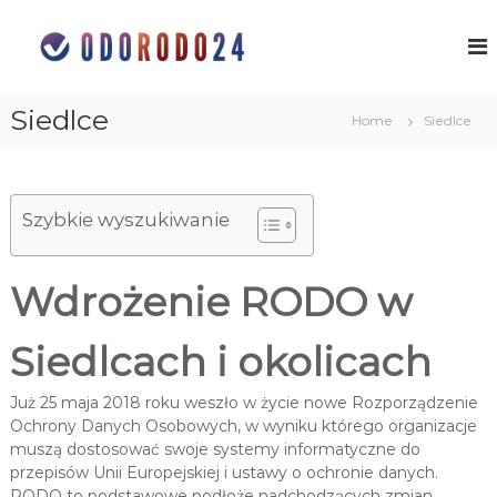
S
k
O
o
c
i
c
h
p
h
r
t
Siedlce
r
o
Home
Siedlce
o
n
o
c
a
n
o
d
a
a
n
n
Szybkie wyszukiwanie
t
d
y
e
a
c
n
n
h
Wdrożenie RODO w
t
o
y
s
c
o
Siedlcach i okolicach
h
b
o
o
w
Już 25 maja 2018 roku weszło w życie nowe Rozporządzenie
s
y
Ochrony Danych Osobowych, w wyniku którego organizacje
o
c
muszą dostosować swoje systemy informatyczne do
h
b
przepisów Unii Europejskiej i ustawy o ochronie danych.
w
o
ś
RODO to podstawowe podłoże nadchodzących zmian,