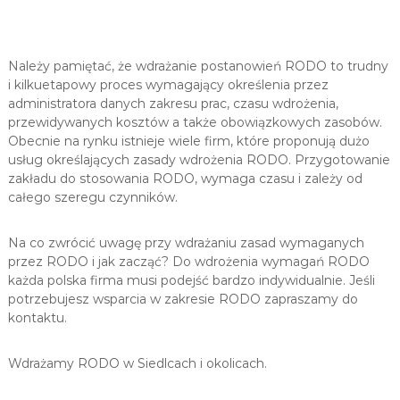
e
p
i
s
Należy pamiętać, że wdrażanie postanowień RODO to trudny
ó
i kilkuetapowy proces wymagający określenia przez
w
administratora danych zakresu prac, czasu wdrożenia,
.
przewidywanych kosztów a także obowiązkowych zasobów.
Z
Obecnie na rynku istnieje wiele firm, które proponują dużo
m
i
usług określających zasady wdrożenia RODO. Przygotowanie
a
zakładu do stosowania RODO, wymaga czasu i zależy od
n
całego szeregu czynników.
y
R
O
Na co zwrócić uwagę przy wdrażaniu zasad wymaganych
D
przez RODO i jak zacząć? Do wdrożenia wymagań RODO
O
każda polska firma musi podejść bardzo indywidualnie. Jeśli
.
potrzebujesz wsparcia w zakresie RODO zapraszamy do
kontaktu.
Wdrażamy RODO w Siedlcach i okolicach.