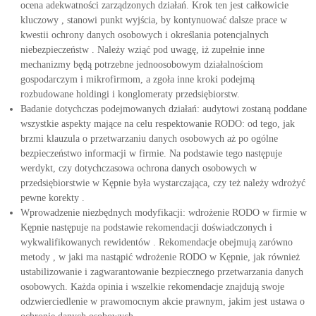
ocena adekwatności zarządzonych działań. Krok ten jest całkowicie
kluczowy , stanowi punkt wyjścia, by kontynuować dalsze prace w
kwestii ochrony danych osobowych i określania potencjalnych
niebezpieczeństw . Należy wziąć pod uwagę, iż zupełnie inne
mechanizmy będą potrzebne jednoosobowym działalnościom
gospodarczym i mikrofirmom, a zgoła inne kroki podejmą
rozbudowane holdingi i konglomeraty przedsiębiorstw.
Badanie dotychczas podejmowanych działań: audytowi zostaną poddane
wszystkie aspekty mające na celu respektowanie RODO: od tego, jak
brzmi klauzula o przetwarzaniu danych osobowych aż po ogólne
bezpieczeństwo informacji w firmie. Na podstawie tego następuje
werdykt, czy dotychczasowa ochrona danych osobowych w
przedsiębiorstwie w Kępnie była wystarczająca, czy też należy wdrożyć
pewne korekty .
Wprowadzenie niezbędnych modyfikacji: wdrożenie RODO w firmie w
Kępnie następuje na podstawie rekomendacji doświadczonych i
wykwalifikowanych rewidentów . Rekomendacje obejmują zarówno
metody , w jaki ma nastąpić wdrożenie RODO w Kępnie, jak również
ustabilizowanie i zagwarantowanie bezpiecznego przetwarzania danych
osobowych. Każda opinia i wszelkie rekomendacje znajdują swoje
odzwierciedlenie w prawomocnym akcie prawnym, jakim jest ustawa o