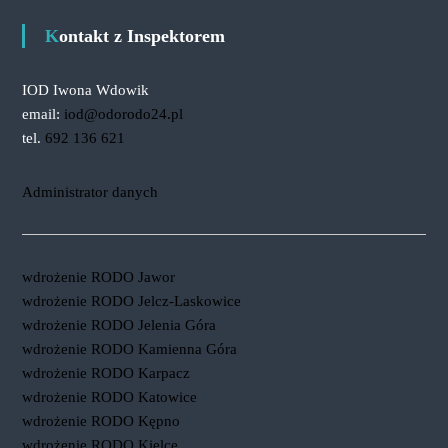
Kontakt z Inspektorem
IOD Iwona Wdowik
email:
iod@odorodo24.pl
tel.
692 136 621
Administrator danych
wdrożenie RODO Jawor
wdrożenie RODO Jelcz-Laskowice
wdrożenie RODO Jelenia Góra
wdrożenie RODO Kamienna Góra
wdrożenie RODO Karpacz
wdrożenie RODO Katowice
wdrożenie RODO Kępno
wdrożenie RODO Kielce