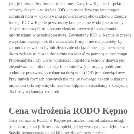
jaką jest niezależny Inspektor Ochrony Danych w Kępnie. Inspektor
ochrony danych – w skrócie IOD – to osoba fizyczna wspierająca
administratora w wykonywaniu powierzonych obowiązków. Przejęcie
funkcji IOD w Kępnie przez osoby kompetentne w obrębie ochrony
danych osobowych to następny element prewencji i zarządzania
informacjami w przedsiębiorstwie. Zewnętrzny IOD w Kępnie to przede
wszystkim oszczędność dla właściciela firmy – nie ma potrzeby, by
zatrudniać nowej osoby lub zbytecznie obciążać obecnego personelu,
skoro zadanie to można skutecznie rozwiązać za pomocą outsourcingu.
Problematyka , czy warto wyznaczać inspektora ochrony danych jest
niepodważalna – dla niektórych podmiotów (np. organy publiczne,
podmioty przetwarzające dane na dużą skalę) IOD jest obowiązkowy.
Przy innych formach prawnych nie ma ustawowego nakazu wskazania
inspektora ochrony danych, lecz bez wątpienia zadziałamy z korzyścią
dla firmy wykonując ten krok .
Cena wdrożenia RODO Kępno
Cena wdrożenia RODO w Kępnie jest uzależniona od zakresu usług,
stopnia organizacji firmy oraz opieki, jakiej wymaga przedsiębiorstwo.
Stawki rozpoczynają się od kilkuset złotych przy niezbyt