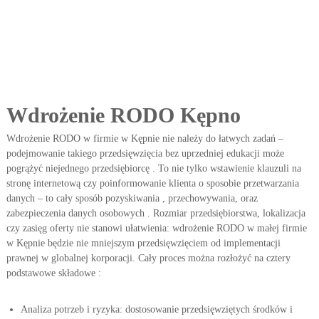
e
p
i
s
ó
w
.
Z
Wdrożenie RODO Kępno
m
i
Wdrożenie RODO w firmie w Kępnie nie należy do łatwych zadań –
a
n
podejmowanie takiego przedsięwzięcia bez uprzedniej edukacji może
y
pogrążyć niejednego przedsiębiorcę . To nie tylko wstawienie klauzuli na
R
stronę internetową czy poinformowanie klienta o sposobie przetwarzania
O
danych – to cały sposób pozyskiwania , przechowywania, oraz
D
zabezpieczenia danych osobowych . Rozmiar przedsiębiorstwa, lokalizacja
O
czy zasięg oferty nie stanowi ułatwienia: wdrożenie RODO w małej firmie
.
w Kępnie będzie nie mniejszym przedsięwzięciem od implementacji
prawnej w globalnej korporacji. Cały proces można rozłożyć na cztery
podstawowe składowe :
Analiza potrzeb i ryzyka: dostosowanie przedsięwziętych środków i