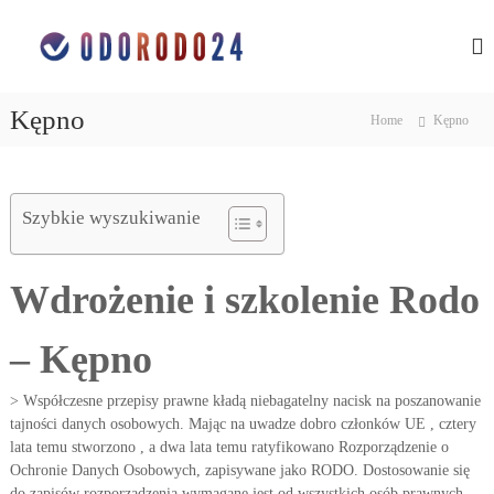
S
O
o
k
c
i
c
h
p
h
r
t
r
o
Kępno
Home
Kępno
o
n
o
c
a
n
d
o
a
a
n
n
Szybkie wyszukiwanie
d
t
y
e
a
c
n
n
h
Wdrożenie i szkolenie Rodo
t
o
y
s
c
o
– Kępno
h
b
o
o
w
> Współczesne przepisy prawne kładą niebagatelny nacisk na poszanowanie
s
y
tajności danych osobowych. Mając na uwadze dobro członków UE , cztery
o
c
lata temu stworzono , a dwa lata temu ratyfikowano Rozporządzenie o
h
b
w
Ochronie Danych Osobowych, zapisywane jako RODO. Dostosowanie się
o
ś
do zapisów rozporządzenia wymagane jest od wszystkich osób prawnych ,