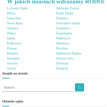
W jakich miastach wdrażamy RODO
:
Lwówek Śląski
Szklarska Poręba
Milicz
Środa Śląska
Namysłów
Świdnica
Nowa Ruda
Świeradów-Zdrój
Oleśnica
Trzebnica
Oława
Twardogóra
Opole
Wałbrzych
Polkowice
Warszawa
Poznań
Wrocław
Rzeszów
Ząbkowice Śląskie
Strzegom
Zielona Góra
Strzelin
Złotoryja
Syców
Żmigród
Znajdź na stronie
S
S
e
e
a
a
r
c
r
Ostatnie wpisy
h
c