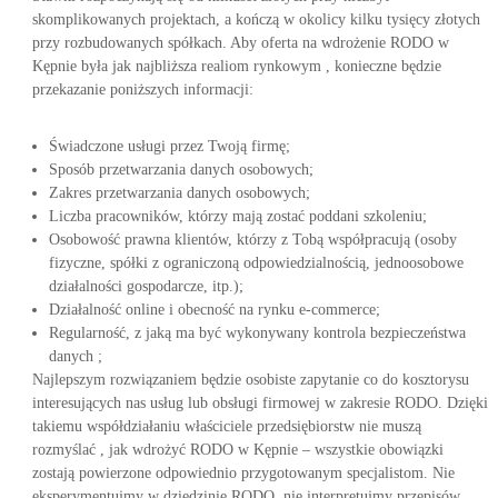
skomplikowanych projektach, a kończą w okolicy kilku tysięcy złotych
przy rozbudowanych spółkach. Aby oferta na wdrożenie RODO w
Kępnie była jak najbliższa realiom rynkowym , konieczne będzie
przekazanie poniższych informacji:
Świadczone usługi przez Twoją firmę;
Sposób przetwarzania danych osobowych;
Zakres przetwarzania danych osobowych;
Liczba pracowników, którzy mają zostać poddani szkoleniu;
Osobowość prawna klientów, którzy z Tobą współpracują (osoby
fizyczne, spółki z ograniczoną odpowiedzialnością, jednoosobowe
działalności gospodarcze, itp.);
Działalność online i obecność na rynku e-commerce;
Regularność, z jaką ma być wykonywany kontrola bezpieczeństwa
danych ;
Najlepszym rozwiązaniem będzie osobiste zapytanie co do kosztorysu
interesujących nas usług lub obsługi firmowej w zakresie RODO. Dzięki
takiemu współdziałaniu właściciele przedsiębiorstw nie muszą
rozmyślać , jak wdrożyć RODO w Kępnie – wszystkie obowiązki
zostają powierzone odpowiednio przygotowanym specjalistom. Nie
eksperymentujmy w dziedzinie RODO, nie interpretujmy przepisów