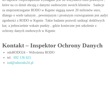
w
w
które na co dzień obcują z danymi osobowymi swoich klientów . Sankcje
i
y
za nieprzestrzeganie RODO w Kępnie sięgają nawet 20 milionów euro,
e
c
dlatego o wiele tańszym , pewniejszym i prostszym rozwiązaniem jest audyt
t
zgodności z RODO w Kępnie. Takie badanie pozwoli uniknąć dotkliwych
h
l
r
kar, a jednocześnie wskaże punkty , gdzie konieczne jest szkolenie z
w
z
ochrony danych osobowych w Kępnie.
p
m
r
i
e
Kontakt – Inspektor Ochrony Danych
a
n
k
i
odoRODO24 – Wdrożenia RODO
t
a
tel.:
692 136 621
j
y
iod@odorodo24.pl
ą
c
c
e
y
c
h
s
i
ę
p
r
z