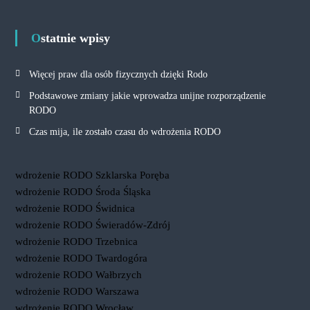
Ostatnie wpisy
Więcej praw dla osób fizycznych dzięki Rodo
Podstawowe zmiany jakie wprowadza unijne rozporządzenie
RODO
Czas mija, ile zostało czasu do wdrożenia RODO
wdrożenie RODO Szklarska Poręba
wdrożenie RODO Środa Śląska
wdrożenie RODO Świdnica
wdrożenie RODO Świeradów-Zdrój
wdrożenie RODO Trzebnica
wdrożenie RODO Twardogóra
wdrożenie RODO Wałbrzych
wdrożenie RODO Warszawa
wdrożenie RODO Wrocław