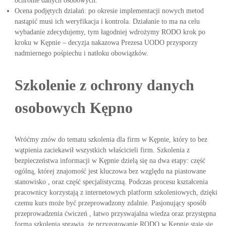
ochronie danych osobowych.
Ocena podjętych działań: po okresie implementacji nowych metod
nastąpić musi ich weryfikacja i kontrola. Działanie to ma na celu
wybadanie zdecydujemy, tym łagodniej wdrożymy RODO krok po
kroku w Kępnie – decyzja nakazowa Prezesa UODO przysporzy
nadmiernego pośpiechu i natłoku obowiązków.
Szkolenie z ochrony danych
osobowych Kępno
Wróćmy znów do tematu szkolenia dla firm w Kępnie, który to bez
wątpienia zaciekawił wszystkich właścicieli firm. Szkolenia z
bezpieczeństwa informacji w Kępnie dzielą się na dwa etapy: część
ogólną, której znajomość jest kluczowa bez względu na piastowane
stanowisko , oraz część specjalistyczną. Podczas procesu kształcenia
pracownicy korzystają z internetowych platform szkoleniowych, dzięki
czemu kurs może być przeprowadzony zdalnie. Pasjonujący sposób
przeprowadzenia ćwiczeń , łatwo przyswajalna wiedza oraz przystępna
forma szkolenia sprawia, że przygotowanie RODO w Kępnie staje się