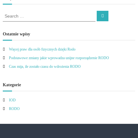
S
S
e
e
a
a
r
c
r
Ostatnie wpisy
h
c
h
Więcej praw dla osób fizycznych dzięki Rodo
f
Podstawowe zmiany jakie wprowadza unijne rozporządzenie RODO
o
r
Czas mija, ile zostało czasu do wdrożenia RODO
:
Kategorie
IOD
RODO