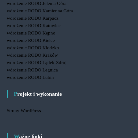
wdrożenie RODO Jelenia Góra
wdrożenie RODO Kamienna Góra
wdrożenie RODO Karpacz
wdrożenie RODO Katowice
wdrożenie RODO Kępno
wdrożenie RODO Kielce
wdrożenie RODO Kłodzko
wdrożenie RODO Kraków
wdrożenie RODO Lądek-Zdrój
wdrożenie RODO Legnica
wdrożenie RODO Lubin
Projekt i wykonanie
Strony WordPress
Ważne linki