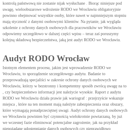
kontrolą państwową nie zostanie nijak wysłuchane . Biorąc niniejsze pod
uwagę, wieloobszarowe wdrożenie RODO we Wrocławiu obligatoryjnie
powinno obejmować wszystkie osoby, które nawet w najmniejszym stopniu
mają styczność z danymi osobowymi klientów. Na pytanie, jak wygląda
szkolenie z ochrony danych osobowych dla pracowników we Wrocławiu
odpowiemy szczegółowo w dalszej części wpisu – teraz zaś poruszymy
kolejną składową bezpieczeństwa, jaką jest audyt RODO we Wrocławiu.
Audyt RODO Wrocław
Istotnym elementem procesu, jakim jest wprowadzenie RODO we
Wrocławiu, to sporządzenie szczegółowego audytu. Badanie to
przeprowadzają specjaliści w zakresie ochrony danych osobowych we
Wrocławiu, którzy w bezstronny i kompetentny sposób zwrócą uwagę na to
, czy bezpieczeństwo informacji jest należycie wysokie. Raport z audytu
RODO we Wrocławiu działa prawie jak wariograf : przejrzyście wskazuje
miejsca , które na ten moment mają należyte zabezpieczenia oraz obszary,
które wymagają ponadprzeciętnej uwagi. Audyt ochrony danych osobowych
we Wrocławiu powinien być czynnością wielokrotnie powtarzaną, by już
we wczesnej fazie eliminować potencjalne zagrożenie, jak na przykład
niepożądane udostępnianie danych osobowych czy nieprawidłowo