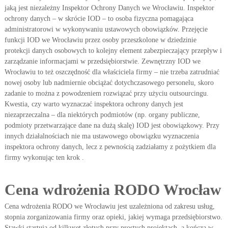
jaką jest niezależny Inspektor Ochrony Danych we Wrocławiu. Inspektor
ochrony danych – w skrócie IOD – to osoba fizyczna pomagająca
administratorowi w wykonywaniu ustawowych obowiązków. Przejęcie
funkcji IOD we Wrocławiu przez osoby przeszkolone w dziedzinie
protekcji danych osobowych to kolejny element zabezpieczający przepływ i
zarządzanie informacjami w przedsiębiorstwie. Zewnętrzny IOD we
Wrocławiu to też oszczędność dla właściciela firmy – nie trzeba zatrudniać
nowej osoby lub nadmiernie obciążać dotychczasowego personelu, skoro
zadanie to można z powodzeniem rozwiązać przy użyciu outsourcingu.
Kwestia, czy warto wyznaczać inspektora ochrony danych jest
niezaprzeczalna – dla niektórych podmiotów (np. organy publiczne,
podmioty przetwarzające dane na dużą skalę) IOD jest obowiązkowy. Przy
innych działalnościach nie ma ustawowego obowiązku wyznaczenia
inspektora ochrony danych, lecz z pewnością zadziałamy z pożytkiem dla
firmy wykonując ten krok .
Cena wdrożenia RODO Wrocław
Cena wdrożenia RODO we Wrocławiu jest uzależniona od zakresu usług,
stopnia zorganizowania firmy oraz opieki, jakiej wymaga przedsiębiorstwo.
Stawki startują od kilkuset złotych przy prostych projektach, a kończą w