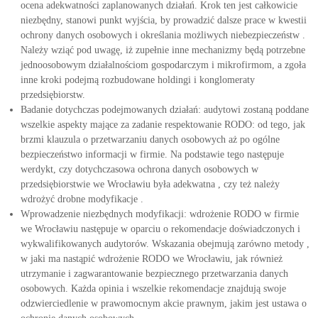
ocena adekwatności zaplanowanych działań. Krok ten jest całkowicie
niezbędny, stanowi punkt wyjścia, by prowadzić dalsze prace w kwestii
ochrony danych osobowych i określania możliwych niebezpieczeństw .
Należy wziąć pod uwagę, iż zupełnie inne mechanizmy będą potrzebne
jednoosobowym działalnościom gospodarczym i mikrofirmom, a zgoła
inne kroki podejmą rozbudowane holdingi i konglomeraty
przedsiębiorstw.
Badanie dotychczas podejmowanych działań: audytowi zostaną poddane
wszelkie aspekty mające za zadanie respektowanie RODO: od tego, jak
brzmi klauzula o przetwarzaniu danych osobowych aż po ogólne
bezpieczeństwo informacji w firmie. Na podstawie tego następuje
werdykt, czy dotychczasowa ochrona danych osobowych w
przedsiębiorstwie we Wrocławiu była adekwatna , czy też należy
wdrożyć drobne modyfikacje .
Wprowadzenie niezbędnych modyfikacji: wdrożenie RODO w firmie
we Wrocławiu następuje w oparciu o rekomendacje doświadczonych i
wykwalifikowanych audytorów. Wskazania obejmują zarówno metody ,
w jaki ma nastąpić wdrożenie RODO we Wrocławiu, jak również
utrzymanie i zagwarantowanie bezpiecznego przetwarzania danych
osobowych. Każda opinia i wszelkie rekomendacje znajdują swoje
odzwierciedlenie w prawomocnym akcie prawnym, jakim jest ustawa o