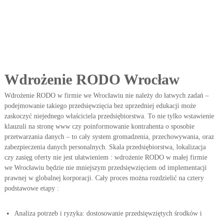
e
p
i
s
ó
w
.
Z
Wdrożenie RODO Wrocław
m
i
Wdrożenie RODO w firmie we Wrocławiu nie należy do łatwych zadań –
a
n
podejmowanie takiego przedsięwzięcia bez uprzedniej edukacji może
y
zaskoczyć niejednego właściciela przedsiębiorstwa. To nie tylko wstawienie
R
klauzuli na stronę www czy poinformowanie kontrahenta o sposobie
O
przetwarzania danych – to cały system gromadzenia, przechowywania, oraz
D
zabezpieczenia danych personalnych. Skala przedsiębiorstwa, lokalizacja
O
czy zasięg oferty nie jest ułatwieniem : wdrożenie RODO w małej firmie
.
we Wrocławiu będzie nie mniejszym przedsięwzięciem od implementacji
prawnej w globalnej korporacji. Cały proces można rozdzielić na cztery
podstawowe etapy :
Analiza potrzeb i ryzyka: dostosowanie przedsięwziętych środków i