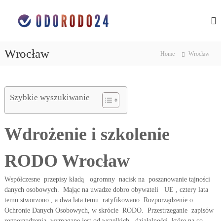
S
O
o
k
c
i
c
h
p
h
r
t
r
o
Wrocław
Home
Wrocław
o
n
o
c
a
n
d
o
a
a
n
n
Szybkie wyszukiwanie
d
t
y
e
a
c
n
n
h
Wdrożenie i szkolenie
t
o
y
s
c
o
RODO Wrocław
h
b
o
o
w
Współczesne przepisy kładą ogromny nacisk na poszanowanie tajności
s
y
danych osobowych. Mając na uwadze dobro obywateli UE , cztery lata
o
c
temu stworzono , a dwa lata temu ratyfikowano Rozporządzenie o
h
b
w
Ochronie Danych Osobowych, w skrócie RODO. Przestrzeganie zapisów
o
ś
rozporządzenia wymagane jest od wszelkich działalności, które na co