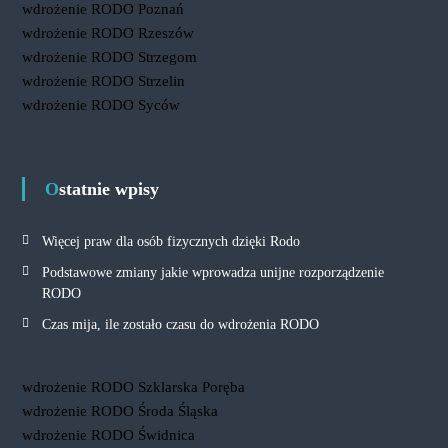
wdrożenie RODO Poznań
wdrożenie RODO Rzeszów
wdrożenie RODO Strzegom
wdrożenie RODO Strzelin
wdrożenie RODO Syców
Ostatnie wpisy
Więcej praw dla osób fizycznych dzięki Rodo
Podstawowe zmiany jakie wprowadza unijne rozporządzenie
RODO
Czas mija, ile zostało czasu do wdrożenia RODO
wdrożenie RODO Szklarska Poręba
wdrożenie RODO Środa Śląska
wdrożenie RODO Świdnica