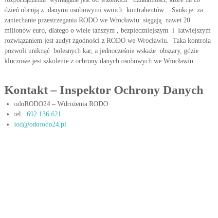
w
w
dzień obcują z danymi osobowymi swoich kontrahentów . Sankcje za
i
y
zaniechanie przestrzegania RODO we Wrocławiu sięgają nawet 20
e
c
milionów euro, dlatego o wiele tańszym , bezpieczniejszym i łatwiejszym
t
rozwiązaniem jest audyt zgodności z RODO we Wrocławiu. Taka kontrola
h
l
r
pozwoli uniknąć bolesnych kar, a jednocześnie wskaże obszary, gdzie
w
z
kluczowe jest szkolenie z ochrony danych osobowych we Wrocławiu.
p
m
r
i
e
Kontakt – Inspektor Ochrony Danych
a
n
k
i
odoRODO24 – Wdrożenia RODO
t
a
tel.:
692 136 621
j
y
iod@odorodo24.pl
ą
c
c
e
y
c
h
s
i
ę
p
r
z