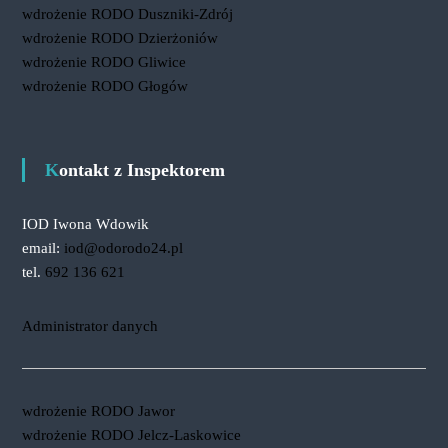
wdrożenie RODO Duszniki-Zdrój
wdrożenie RODO Dzierżoniów
wdrożenie RODO Gliwice
wdrożenie RODO Głogów
Kontakt z Inspektorem
IOD Iwona Wdowik
email:
iod@odorodo24.pl
tel.
692 136 621
Administrator danych
wdrożenie RODO Jawor
wdrożenie RODO Jelcz-Laskowice