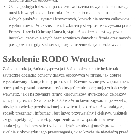
ochronie danych osobowych.
Ocena podjętych działań: po okresie wdrożenia nowych działań nastąpić
musi ich weryfikacja i kontrola. Działanie to ma na celu ustalenie
słabych punktów i sytuacji krytycznych, których nie można całkowicie
wyeliminować. Większość takich zdarzeń jest wprost wskazywana przez
Prezesa Urzędu Ochrony Danych, stąd też konieczne jest wytyczenie
instrukcji zapewniających bezpieczeństwo danych w firmie oraz metody
postępowania, gdy zaobserwuje się naruszenie danych osobowych.
Szkolenie RODO Wrocław
Żadna instrukcja, żadna dyspozycja i żadne polecenie nie będzie tak
skutecznie doglądać ochrony danych osobowych w firmie, jak dobrze
wyedukowany i kompetentny pracownik. Równie ważne jest zapoznanie z
obecnymi zapisami prawnymi osób bezpośrednio podejmujących decyzje
wewnątrz, jak i na zewnątrz firmy: kierowników, dyrektorów, członków
zarządu i prezesa. Szkolenie RODO we Wrocławiu zagwarantuje wszelką
niezbędną wiedzę przedstawionej tak w teorii, jak również w praktyce ;
sposób prezentacji informacji jest łatwo przyswajalny i ciekawy, wskutek
czego aspekty legalne zostają zaprezentowane w sposób możliwie
atrakcyjny . Jednocześnie trzeba pamiętać, że nieznajomość prawa nie
zwalnia z obowiązku jego przestrzegania, więc krycie się niewiedzą przed