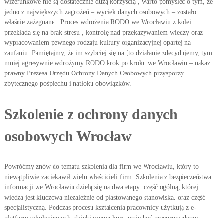
wizerunkowe nie są dostatecznie dużą korzyścią , warto pomyśleć o tym, że
jedno z największych zagrożeń – wyciek danych osobowych – zostało
właśnie zażegnane . Proces wdrożenia RODO we Wrocławiu z kolei
przekłada się na brak stresu , kontrolę nad przekazywaniem wiedzy oraz
wypracowaniem pewnego rodzaju kultury organizacyjnej opartej na
zaufaniu. Pamiętajmy, że im szybciej się na [to działanie zdecydujemy, tym
mniej agresywnie wdrożymy RODO krok po kroku we Wrocławiu – nakaz
prawny Prezesa Urzędu Ochrony Danych Osobowych przysporzy
zbytecznego pośpiechu i natłoku obowiązków.
Szkolenie z ochrony danych
osobowych Wrocław
Powróćmy znów do tematu szkolenia dla firm we Wrocławiu, który to
niewątpliwie zaciekawił wielu właścicieli firm. Szkolenia z bezpieczeństwa
informacji we Wrocławiu dzielą się na dwa etapy: część ogólną, której
wiedza jest kluczowa niezależnie od piastowanego stanowiska, oraz część
specjalistyczną. Podczas procesu kształcenia pracownicy użytkują z e-
platform szkoleniowych, dzięki czemu kurs może być przeprowadzony