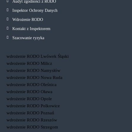
Audyt zgodności z RODO
Inspektor Ochrony Danych
Wdrożenie RODO
Kontakt z Inspektorem
Szacowanie ryzyka
wdrożenie RODO Lwówek Śląski
wdrożenie RODO Milicz
wdrożenie RODO Namysłów
wdrożenie RODO Nowa Ruda
wdrożenie RODO Oleśnica
wdrożenie RODO Oława
wdrożenie RODO Opole
wdrożenie RODO Polkowice
wdrożenie RODO Poznań
wdrożenie RODO Rzeszów
wdrożenie RODO Strzegom