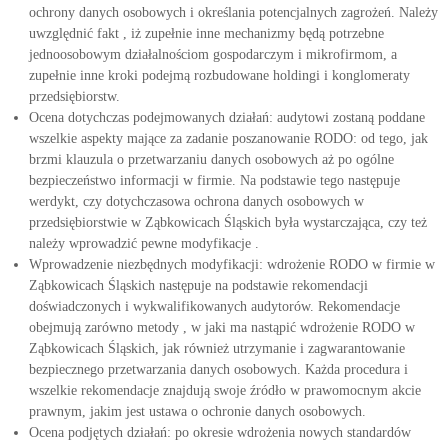
ochrony danych osobowych i określania potencjalnych zagrożeń. Należy
uwzględnić fakt , iż zupełnie inne mechanizmy będą potrzebne
jednoosobowym działalnościom gospodarczym i mikrofirmom, a
zupełnie inne kroki podejmą rozbudowane holdingi i konglomeraty
przedsiębiorstw.
Ocena dotychczas podejmowanych działań: audytowi zostaną poddane
wszelkie aspekty mające za zadanie poszanowanie RODO: od tego, jak
brzmi klauzula o przetwarzaniu danych osobowych aż po ogólne
bezpieczeństwo informacji w firmie. Na podstawie tego następuje
werdykt, czy dotychczasowa ochrona danych osobowych w
przedsiębiorstwie w Ząbkowicach Śląskich była wystarczająca, czy też
należy wprowadzić pewne modyfikacje .
Wprowadzenie niezbędnych modyfikacji: wdrożenie RODO w firmie w
Ząbkowicach Śląskich następuje na podstawie rekomendacji
doświadczonych i wykwalifikowanych audytorów. Rekomendacje
obejmują zarówno metody , w jaki ma nastąpić wdrożenie RODO w
Ząbkowicach Śląskich, jak również utrzymanie i zagwarantowanie
bezpiecznego przetwarzania danych osobowych. Każda procedura i
wszelkie rekomendacje znajdują swoje źródło w prawomocnym akcie
prawnym, jakim jest ustawa o ochronie danych osobowych.
Ocena podjętych działań: po okresie wdrożenia nowych standardów