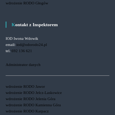
wdrożenie RODO Głogów
Kontakt z Inspektorem
IOD Iwona Wdowik
email:
iod@odorodo24.pl
tel.
692 136 621
Administrator danych
wdrożenie RODO Jawor
wdrożenie RODO Jelcz-Laskowice
wdrożenie RODO Jelenia Góra
wdrożenie RODO Kamienna Góra
wdrożenie RODO Karpacz