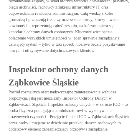
rozbudowane zespoły, w skład których wchodzą doświadczeni prawnicy,
biegli archiwiści, fachowcy z zakresu infrastruktury IT oraz
odpowiedzialni rewidenci administracyjni. Całą wiedzę z kolei
gromadzą i przekazują trenerzy oraz szkoleniowcy, którzy – wedle
powinności – reprezentują całość zespołu, na którym opiera się
kancelaria ochrony danych osobowych. Kluczowe więc będzie
połączenie wszystkich umiejętności w jeden sprawnie zarządzany i
działający system – tylko w taki sposób możliwe będzie pozyskiwanie
nowych i utrzymywanie dotychczasowych klientów .
Inspektor ochrony danych
Ząbkowice Śląskie
Pośród rozmaitych ofert nadzwyczajne zainteresowanie wzbudza
propozycja, jaką jest niezależny Inspektor Ochrony Danych w
Ząbkowicach Śląskich. Inspektor ochrony danych – w skrócie IOD – to
osoba fizyczna pomagająca administratorowi w wykonywaniu
ustawowych czynności . Przejęcie funkcji IOD w Ząbkowicach Śląskich
przez osoby umiejętne w dziedzinie protekcji danych osobowych to
dodatkowy element zabezpieczający przepływ i zarządzanie