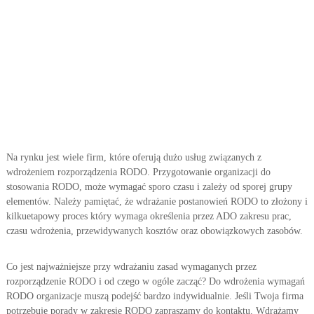
e
p
i
s
ó
w
.
Z
m
i
a
n
Na rynku jest wiele firm, które oferują dużo usług związanych z
y
wdrożeniem rozporządzenia RODO. Przygotowanie organizacji do
R
stosowania RODO, może wymagać sporo czasu i zależy od sporej grupy
O
D
elementów. Należy pamiętać, że wdrażanie postanowień RODO to złożony i
O
kilkuetapowy proces który wymaga określenia przez ADO zakresu prac,
.
czasu wdrożenia, przewidywanych kosztów oraz obowiązkowych zasobów.
Co jest najważniejsze przy wdrażaniu zasad wymaganych przez
rozporządzenie RODO i od czego w ogóle zacząć? Do wdrożenia wymagań
RODO organizacje muszą podejść bardzo indywidualnie. Jeśli Twoja firma
potrzebuje porady w zakresie RODO zapraszamy do kontaktu. Wdrażamy