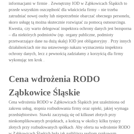
informacjami w firmie . Zewnętrzny IOD w Ząbkowicach Śląskich to
przede wszystkim oszczędność dla właściciela firmy – nie trzeba
zatrudniać nowej osoby lub niepotrzebnie obarczać obecnego personelu,
skoro usługę tą można skutecznie rozwiązać za pomocą outsourcingu.
Kwestia, czy warto delegować inspektora ochrony danych jest bezsporna
– dla niektórych podmiotów (np. organy publiczne, podmioty
przetwarzające dane na dużą skalę) IOD jest obligatoryjny . Przy innych
działalnościach nie ma ustawowego nakazu wyznaczenia inspektora
ochrony danych, lecz z pewnością zadziałamy z korzyścią dla firmy
wykonując ten krok .
Cena wdrożenia RODO
Ząbkowice Śląskie
Cena wdrożenia RODO w Ząbkowicach Śląskich jest uzależniona od
zakresu usług, stopnia rozbudowania firmy oraz opieki, jakiej wymaga
przedsiębiorstwo. Stawki zaczynają się od kilkuset złotych przy
nieskomplikowanych projektach, a kończą w okolicy kilku tysięcy
złotych przy rozbudowanych spółkach. Aby oferta na wdrożenie RODO
w Ząbkowicach Śląskich była jak najbliższa realiom rynkowym ,