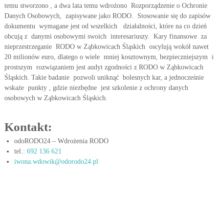
temu stworzono , a dwa lata temu wdrożono Rozporządzenie o Ochronie
w
w
i
Danych Osobowych, zapisywane jako RODO. Stosowanie się do zapisów
y
e
dokumentu wymagane jest od wszelkich działalności, które na co dzień
c
t
obcują z danymi osobowymi swoich interesariuszy. Kary finansowe za
h
l
nieprzestrzeganie RODO w Ząbkowicach Śląskich oscylują wokół nawet
r
w
20 milionów euro, dlatego o wiele mniej kosztownym, bezpieczniejszym i
z
p
prostszym rozwiązaniem jest audyt zgodności z RODO w Ząbkowicach
m
r
i
Śląskich. Takie badanie pozwoli uniknąć bolesnych kar, a jednocześnie
e
wskaże punkty , gdzie niezbędne jest szkolenie z ochrony danych
a
n
osobowych w Ząbkowicach Śląskich.
k
i
t
a
j
Kontakt:
y
ą
c
c
odoRODO24 – Wdrożenia RODO
e
y
tel.:
692 136 621
c
iwona.wdowik@odorodo24.pl
h
s
i
ę
p
r
z