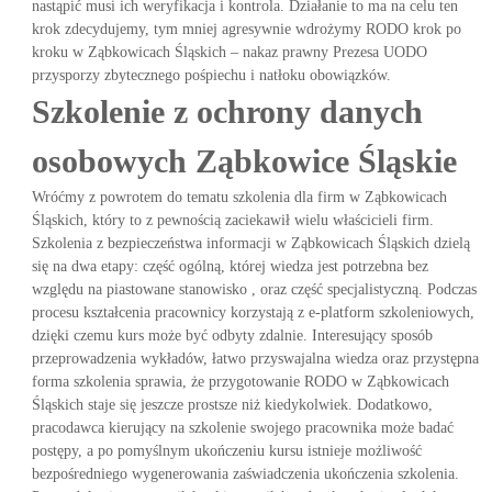
nastąpić musi ich weryfikacja i kontrola. Działanie to ma na celu ten
krok zdecydujemy, tym mniej agresywnie wdrożymy RODO krok po
kroku w Ząbkowicach Śląskich – nakaz prawny Prezesa UODO
przysporzy zbytecznego pośpiechu i natłoku obowiązków.
Szkolenie z ochrony danych
osobowych Ząbkowice Śląskie
Wróćmy z powrotem do tematu szkolenia dla firm w Ząbkowicach
Śląskich, który to z pewnością zaciekawił wielu właścicieli firm.
Szkolenia z bezpieczeństwa informacji w Ząbkowicach Śląskich dzielą
się na dwa etapy: część ogólną, której wiedza jest potrzebna bez
względu na piastowane stanowisko , oraz część specjalistyczną. Podczas
procesu kształcenia pracownicy korzystają z e-platform szkoleniowych,
dzięki czemu kurs może być odbyty zdalnie. Interesujący sposób
przeprowadzenia wykładów, łatwo przyswajalna wiedza oraz przystępna
forma szkolenia sprawia, że przygotowanie RODO w Ząbkowicach
Śląskich staje się jeszcze prostsze niż kiedykolwiek. Dodatkowo,
pracodawca kierujący na szkolenie swojego pracownika może badać
postępy, a po pomyślnym ukończeniu kursu istnieje możliwość
bezpośredniego wygenerowania zaświadczenia ukończenia szkolenia.