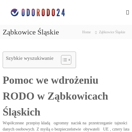
S
O
o
k
c
i
c
h
p
h
r
t
r
o
Ząbkowice Śląskie
Home
Ząbkowice Śląskie
o
n
o
c
a
n
d
o
a
a
n
n
Szybkie wyszukiwanie
d
t
y
e
a
c
n
n
h
Pomoc we wdrożeniu
t
o
y
s
c
o
RODO w Ząbkowicach
h
b
o
o
w
s
Śląskich
y
o
c
h
b
Współczesne przepisy kładą ogromny nacisk na przestrzeganie tajności
w
o
danych osobowych. Z myślą o bezpieczeństwie obywateli UE , cztery lata
ś