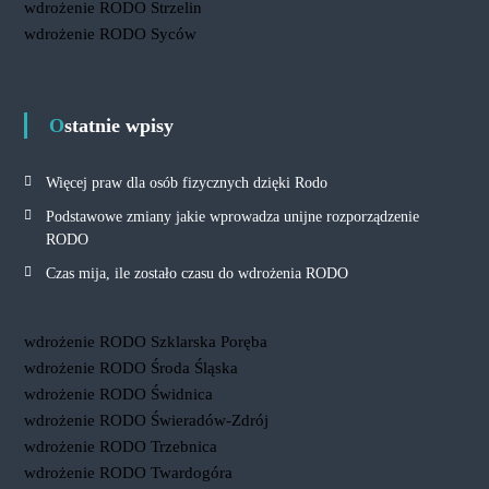
wdrożenie RODO Strzelin
wdrożenie RODO Syców
Ostatnie wpisy
Więcej praw dla osób fizycznych dzięki Rodo
Podstawowe zmiany jakie wprowadza unijne rozporządzenie
RODO
Czas mija, ile zostało czasu do wdrożenia RODO
wdrożenie RODO Szklarska Poręba
wdrożenie RODO Środa Śląska
wdrożenie RODO Świdnica
wdrożenie RODO Świeradów-Zdrój
wdrożenie RODO Trzebnica
wdrożenie RODO Twardogóra