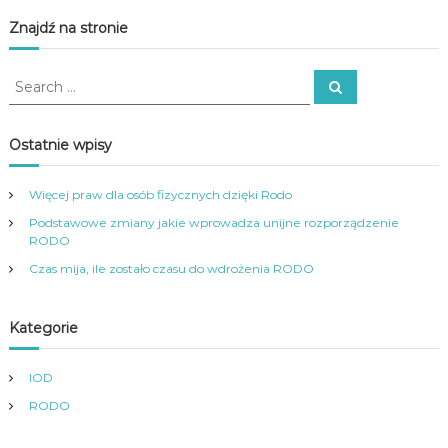
Znajdź na stronie
S
S
e
e
a
a
r
c
r
Ostatnie wpisy
h
c
h
Więcej praw dla osób fizycznych dzięki Rodo
f
Podstawowe zmiany jakie wprowadza unijne rozporządzenie
o
RODO
r
:
Czas mija, ile zostało czasu do wdrożenia RODO
Kategorie
IOD
RODO