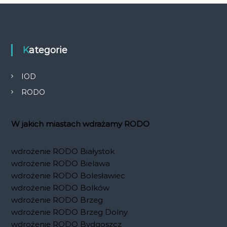
Kategorie
IOD
RODO
W jakich miastach wdrażamy RODO
wdrożenie RODO Białystok
wdrożenie RODO Bielawa
wdrożenie RODO Bolesławiec
wdrożenie RODO Bolków
wdrożenie RODO Brzeg
wdrożenie RODO Brzeg Dolny
wdrożenie RODO Bydgoszcz