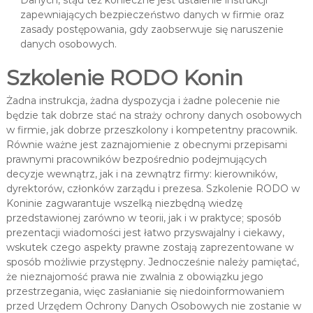
Danych, stąd też konieczne jest ustalenie instrukcji
zapewniających bezpieczeństwo danych w firmie oraz
zasady postępowania, gdy zaobserwuje się naruszenie
danych osobowych.
Szkolenie RODO Konin
Żadna instrukcja, żadna dyspozycja i żadne polecenie nie
będzie tak dobrze stać na straży ochrony danych osobowych
w firmie, jak dobrze przeszkolony i kompetentny pracownik.
Równie ważne jest zaznajomienie z obecnymi przepisami
prawnymi pracowników bezpośrednio podejmujących
decyzje wewnątrz, jak i na zewnątrz firmy: kierowników,
dyrektorów, członków zarządu i prezesa. Szkolenie RODO w
Koninie zagwarantuje wszelką niezbędną wiedzę
przedstawionej zarówno w teorii, jak i w praktyce; sposób
prezentacji wiadomości jest łatwo przyswajalny i ciekawy,
wskutek czego aspekty prawne zostają zaprezentowane w
sposób możliwie przystępny. Jednocześnie należy pamiętać,
że nieznajomość prawa nie zwalnia z obowiązku jego
przestrzegania, więc zasłanianie się niedoinformowaniem
przed Urzędem Ochrony Danych Osobowych nie zostanie w