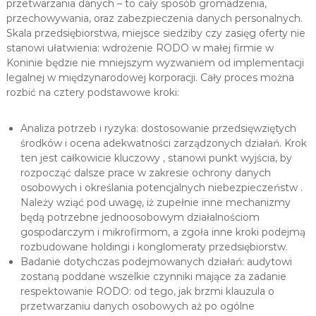
przetwarzania danych – to cały sposób gromadzenia,
przechowywania, oraz zabezpieczenia danych personalnych.
Skala przedsiębiorstwa, miejsce siedziby czy zasięg oferty nie
stanowi ułatwienia: wdrożenie RODO w małej firmie w
Koninie będzie nie mniejszym wyzwaniem od implementacji
legalnej w międzynarodowej korporacji. Cały proces można
rozbić na cztery podstawowe kroki:
Analiza potrzeb i ryzyka: dostosowanie przedsięwziętych
środków i ocena adekwatności zarządzonych działań. Krok
ten jest całkowicie kluczowy , stanowi punkt wyjścia, by
rozpocząć dalsze prace w zakresie ochrony danych
osobowych i określania potencjalnych niebezpieczeństw .
Należy wziąć pod uwagę, iż zupełnie inne mechanizmy
będą potrzebne jednoosobowym działalnościom
gospodarczym i mikrofirmom, a zgoła inne kroki podejmą
rozbudowane holdingi i konglomeraty przedsiębiorstw.
Badanie dotychczas podejmowanych działań: audytowi
zostaną poddane wszelkie czynniki mające za zadanie
respektowanie RODO: od tego, jak brzmi klauzula o
przetwarzaniu danych osobowych aż po ogólne