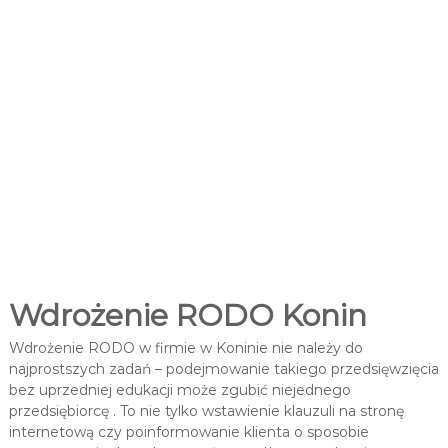
e
p
i
s
ó
w
.
Z
m
i
a
n
y
R
O
D
O
Wdrożenie RODO Konin
.
Wdrożenie RODO w firmie w Koninie nie należy do
najprostszych zadań – podejmowanie takiego przedsięwzięcia
bez uprzedniej edukacji może zgubić niejednego
przedsiębiorcę . To nie tylko wstawienie klauzuli na stronę
internetową czy poinformowanie klienta o sposobie