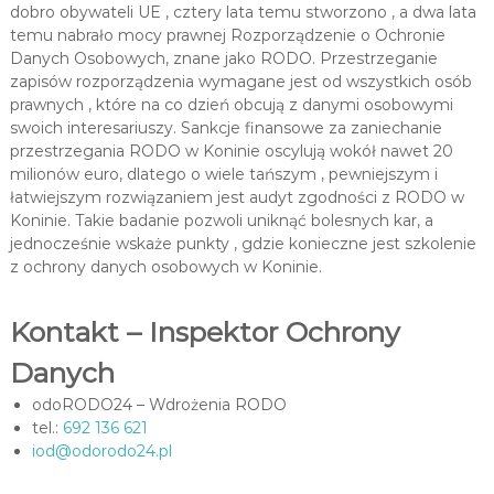
dobro obywateli UE , cztery lata temu stworzono , a dwa lata
w
w
temu nabrało mocy prawnej Rozporządzenie o Ochronie
i
y
e
Danych Osobowych, znane jako RODO. Przestrzeganie
c
t
zapisów rozporządzenia wymagane jest od wszystkich osób
h
l
prawnych , które na co dzień obcują z danymi osobowymi
r
w
swoich interesariuszy. Sankcje finansowe za zaniechanie
z
p
przestrzegania RODO w Koninie oscylują wokół nawet 20
m
milionów euro, dlatego o wiele tańszym , pewniejszym i
r
i
e
łatwiejszym rozwiązaniem jest audyt zgodności z RODO w
a
n
Koninie. Takie badanie pozwoli uniknąć bolesnych kar, a
k
i
jednocześnie wskaże punkty , gdzie konieczne jest szkolenie
t
a
z ochrony danych osobowych w Koninie.
j
y
ą
c
c
Kontakt – Inspektor Ochrony
e
y
c
Danych
h
s
odoRODO24 – Wdrożenia RODO
i
tel.:
692 136 621
ę
iod@odorodo24.pl
p
r
z