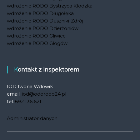
wdrożenie RODO Bystrzyca Kłodzka
wdrożenie RODO Długołęka
wdrożenie RODO Duszniki-Zdrój
wdrożenie RODO Dzierżoniów
wdrożenie RODO Gliwice
wdrożenie RODO Głogów
Kontakt z Inspektorem
IOD Iwona Wdowik
email:
iod@odorodo24.pl
tel.
692 136 621
Administrator danych