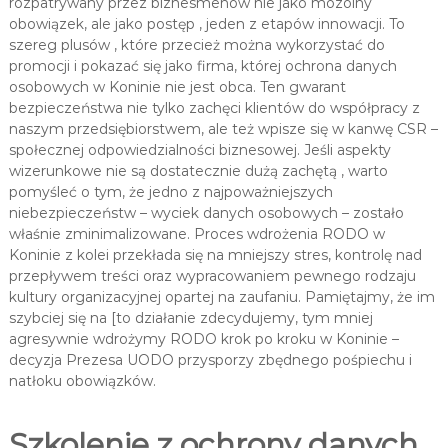
rozpatrywany przez biznesmenów nie jako mozolny
obowiązek, ale jako postęp , jeden z etapów innowacji. To
szereg plusów , które przecież można wykorzystać do
promocji i pokazać się jako firma, której ochrona danych
osobowych w Koninie nie jest obca. Ten gwarant
bezpieczeństwa nie tylko zachęci klientów do współpracy z
naszym przedsiębiorstwem, ale też wpisze się w kanwę CSR –
społecznej odpowiedzialności biznesowej. Jeśli aspekty
wizerunkowe nie są dostatecznie dużą zachętą , warto
pomyśleć o tym, że jedno z najpoważniejszych
niebezpieczeństw – wyciek danych osobowych – zostało
właśnie zminimalizowane. Proces wdrożenia RODO w
Koninie z kolei przekłada się na mniejszy stres, kontrolę nad
przepływem treści oraz wypracowaniem pewnego rodzaju
kultury organizacyjnej opartej na zaufaniu. Pamiętajmy, że im
szybciej się na [to działanie zdecydujemy, tym mniej
agresywnie wdrożymy RODO krok po kroku w Koninie –
decyzja Prezesa UODO przysporzy zbędnego pośpiechu i
natłoku obowiązków.
Szkolenie z ochrony danych