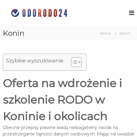
S
k
O
o
c
i
c
h
p
h
r
t
Konin
r
o
Home
Konin
o
n
o
c
a
n
o
d
a
a
n
n
Szybkie wyszukiwanie
t
d
y
e
a
c
n
n
h
Oferta na wdrożenie i
t
o
y
s
c
o
szkolenie RODO w
h
b
o
o
w
s
Koninie i okolicach
y
o
c
h
b
Obecne przepisy prawne kładą niebagatelny nacisk na
w
przestrzeganie tajności danych osobowych. Mając na uwadze
o
ś