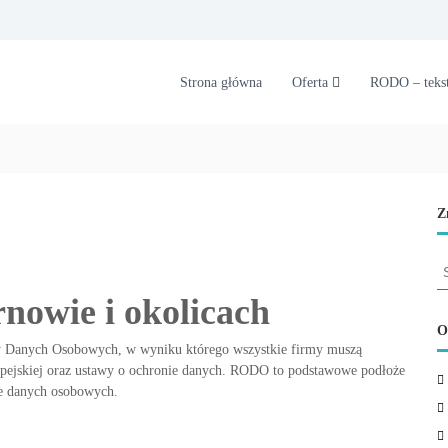
Strona główna
Oferta
RODO – tekst
Z
S
e
owie i okolicach
a
r
O
c
y Danych Osobowych, w wyniku którego wszystkie firmy muszą
h
ejskiej oraz ustawy o ochronie danych. RODO to podstawowe podłoże
f
ie danych osobowych.
o
r