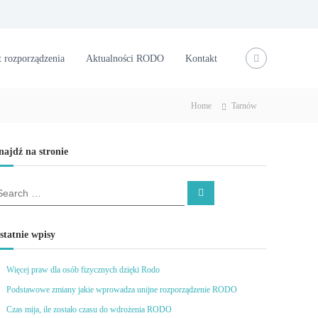
 rozporządzenia
Aktualności RODO
Kontakt
Home
Tarnów
najdź na stronie
S
e
a
r
c
statnie wpisy
h
Więcej praw dla osób fizycznych dzięki Rodo
Podstawowe zmiany jakie wprowadza unijne rozporządzenie RODO
Czas mija, ile zostało czasu do wdrożenia RODO