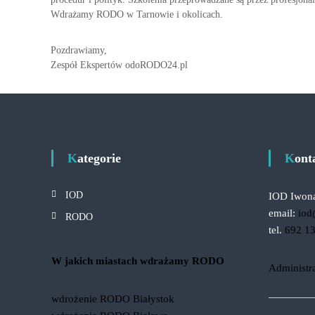
Wdrażamy RODO w Tarnowie i okolicach.
Pozdrawiamy,
Zespół Ekspertów odoRODO24.pl
Kategorie
Kon
IOD
IOD Iwon
email:
iod
RODO
tel.
692 1
W jakich miastach wdrażamy RODO
Administr
wdrożenie RODO Białystok