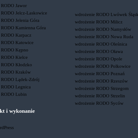
e RODO Jawor
 RODO Jelcz-Laskowice
wdrożenie RODO Lwówek Śląsk
 RODO Jelenia Góra
wdrożenie RODO Milicz
e RODO Kamienna Góra
wdrożenie RODO Namysłów
e RODO Karpacz
wdrożenie RODO Nowa Ruda
e RODO Katowice
wdrożenie RODO Oleśnica
e RODO Kępno
wdrożenie RODO Oława
e RODO Kielce
wdrożenie RODO Opole
e RODO Kłodzko
wdrożenie RODO Polkowice
e RODO Kraków
wdrożenie RODO Poznań
e RODO Lądek-Zdrój
wdrożenie RODO Rzeszów
e RODO Legnica
wdrożenie RODO Strzegom
e RODO Lubin
wdrożenie RODO Strzelin
wdrożenie RODO Syców
ekt i wykonanie
rdPress