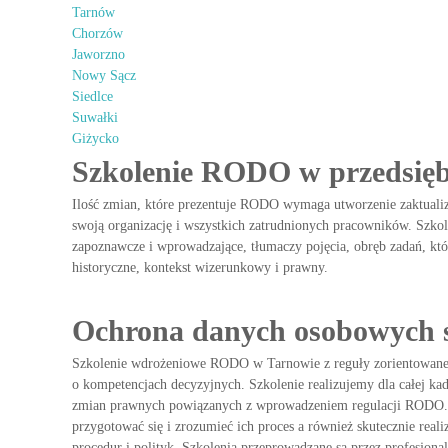
R
Tarnów
O
Chorzów
D
Jaworzno
O
Nowy Sącz
.
Siedlce
Suwałki
Giżycko
Szkolenie RODO w przedsięb
Ilość zmian, które prezentuje RODO wymaga utworzenie zaktuali
swoją organizację i wszystkich zatrudnionych pracowników. Szk
zapoznawcze i wprowadzające, tłumaczy pojęcia, obręb zadań, któ
historyczne, kontekst wizerunkowy i prawny.
Ochrona danych osobowych 
Szkolenie wdrożeniowe RODO w Tarnowie z reguły zorientowane je
o kompetencjach decyzyjnych. Szkolenie realizujemy dla całej kad
zmian prawnych powiązanych z wprowadzeniem regulacji RODO. 
przygotować się i zrozumieć ich proces a również skutecznie real
procedur i polityk. Szkolenia przeprowadzane są przez profesjonal