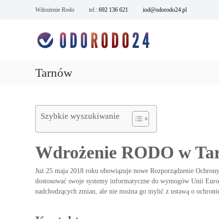
S
Wdrożenie Rodo
tel.:
692 136 621
iod@odorodo24.pl
k
O
o
i
c
c
p
h
t
h
r
o
r
o
c
Tarnów
o
n
o
n
a
n
a
d
t
d
a
e
Szybkie wyszukiwanie
a
n
n
y
t
n
c
y
Wdrożenie RODO w Tarn
h
c
o
h
s
Już 25 maja 2018 roku obowiązuje nowe Rozporządzenie Ochron
o
o
dostosować swoje systemy informatyczne do wymogów Unii Europ
s
b
nadchodzących zmian, ale nie można go mylić z ustawą o ochron
o
o
w
b