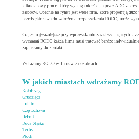
c
kilkuetapowy proces który wymaga określenia przez ADO zakresu
h
zasobów. Obecnie na rynku jest wiele firm, które proponują du
s
przedsiębiorstwa do wdrożenia rozporządzenia RODO, może wymag
i
ę
Co jest najważniejsze przy wprowadzaniu zasad wymaganych prze
p
wymagań RODO każda firma musi tratować bardzo indywidualnie
r
zapraszamy do kontaktu.
z
e
Wdrażamy RODO w Tarnowie i okolicach.
p
i
s
W jakich miastach wdrażamy RO
ó
w
Kołobrzeg
.
Grudziądz
Z
Lublin
m
Częstochowa
i
Rybnik
a
Ruda Śląska
n
Tychy
y
Płock