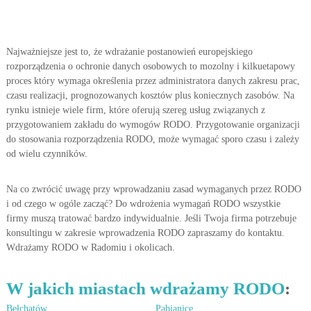
e
p
i
s
Najważniejsze jest to, że wdrażanie postanowień europejskiego
ó
rozporządzenia o ochronie danych osobowych to mozolny i kilkuetapowy
w
proces który wymaga określenia przez administratora danych zakresu prac,
.
czasu realizacji, prognozowanych kosztów plus koniecznych zasobów. Na
Z
rynku istnieje wiele firm, które oferują szereg usług związanych z
m
i
przygotowaniem zakładu do wymogów RODO. Przygotowanie organizacji
a
do stosowania rozporządzenia RODO, może wymagać sporo czasu i zależy
n
od wielu czynników.
y
R
O
Na co zwrócić uwagę przy wprowadzaniu zasad wymaganych przez RODO
D
i od czego w ogóle zacząć? Do wdrożenia wymagań RODO wszystkie
O
firmy muszą tratować bardzo indywidualnie. Jeśli Twoja firma potrzebuje
.
konsultingu w zakresie wprowadzenia RODO zapraszamy do kontaktu.
Wdrażamy RODO w Radomiu i okolicach.
W jakich miastach wdrażamy RODO
:
Bełchatów
Pabianice