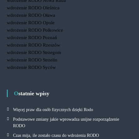
wdrożenie RODO Nowa Ruda
wdrożenie RODO Oleśnica
wdrożenie RODO Oława
wdrożenie RODO Opole
wdrożenie RODO Polkowice
wdrożenie RODO Poznań
wdrożenie RODO Rzeszów
wdrożenie RODO Strzegom
wdrożenie RODO Strzelin
wdrożenie RODO Syców
Ostatnie wpisy
Więcej praw dla osób fizycznych dzięki Rodo
Podstawowe zmiany jakie wprowadza unijne rozporządzenie
RODO
Czas mija, ile zostało czasu do wdrożenia RODO