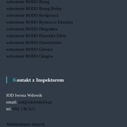
wdrożenie RODO Brzeg
wdrożenie RODO Brzeg Dolny
wdrożenie RODO Bydgoszcz
wdrożenie RODO Bystrzyca Kłodzka
wdrożenie RODO Długołęka
wdrożenie RODO Duszniki-Zdrój
wdrożenie RODO Dzierżoniów
wdrożenie RODO Gliwice
wdrożenie RODO Głogów
Kontakt z Inspektorem
IOD Iwona Wdowik
email:
iod@odorodo24.pl
tel.
692 136 621
Administrator danych