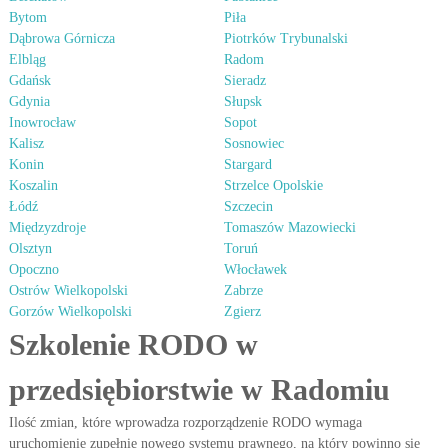
Bytom
Piła
Dąbrowa Górnicza
Piotrków Trybunalski
Elbląg
Radom
Gdańsk
Sieradz
Gdynia
Słupsk
Inowrocław
Sopot
Kalisz
Sosnowiec
Konin
Stargard
Koszalin
Strzelce Opolskie
Łódź
Szczecin
Międzyzdroje
Tomaszów Mazowiecki
Olsztyn
Toruń
Opoczno
Włocławek
Ostrów Wielkopolski
Zabrze
Gorzów Wielkopolski
Zgierz
Szkolenie RODO w
przedsiębiorstwie w Radomiu
Ilość zmian, które wprowadza rozporządzenie RODO wymaga
uruchomienie zupełnie nowego systemu prawnego, na który powinno się