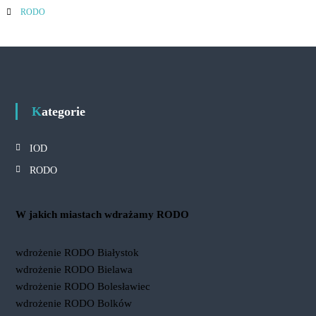
RODO
Kategorie
IOD
RODO
W jakich miastach wdrażamy RODO
wdrożenie RODO Białystok
wdrożenie RODO Bielawa
wdrożenie RODO Bolesławiec
wdrożenie RODO Bolków