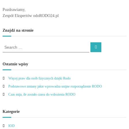
Pozdrawiamy,
Zespół Ekspertów odoRODO24.pl
Znajdź na stronie
S
S
e
e
a
a
r
c
r
Ostatnie wpisy
h
c
h
Więcej praw dla osób fizycznych dzięki Rodo
f
Podstawowe zmiany jakie wprowadza unijne rozporządzenie RODO
o
r
Czas mija, ile zostało czasu do wdrożenia RODO
:
Kategorie
IOD