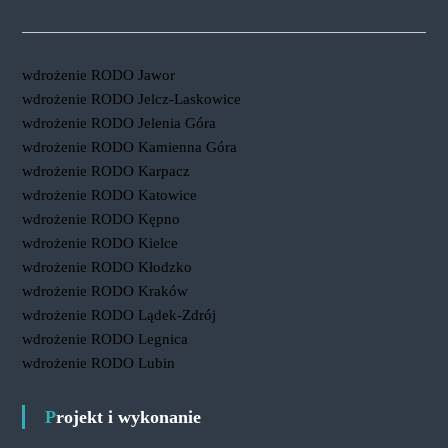
wdrożenie RODO Jawor
wdrożenie RODO Jelcz-Laskowice
wdrożenie RODO Jelenia Góra
wdrożenie RODO Kamienna Góra
wdrożenie RODO Karpacz
wdrożenie RODO Katowice
wdrożenie RODO Kępno
wdrożenie RODO Kielce
wdrożenie RODO Kłodzko
wdrożenie RODO Kraków
wdrożenie RODO Lądek-Zdrój
wdrożenie RODO Legnica
wdrożenie RODO Lubin
Projekt i wykonanie