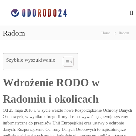
S
O
o
k
c
i
c
h
p
h
r
t
r
o
Radom
Home
Radom
o
n
o
c
a
n
d
o
a
a
n
n
Szybkie wyszukiwanie
d
t
y
e
a
c
n
n
h
Wdrożenie RODO w
t
o
y
s
c
o
Radomiu i okolicach
h
b
o
o
w
Od 25 maja 2018 r. w życie weszło nowe Rozporządzenie Ochrony Danych
s
y
Osobowych, w wyniku którego firmy dostosowywać będą swoje systemy
o
c
informatyczne do przepisów Unii Europejskiej oraz ustawy o ochronie
h
b
w
danych. Rozporządzenie Ochrony Danych Osobowych to najistotniejsze
o
ś
podłoże nadciągających zmian, jednakże nie można go mylić z ustawą o