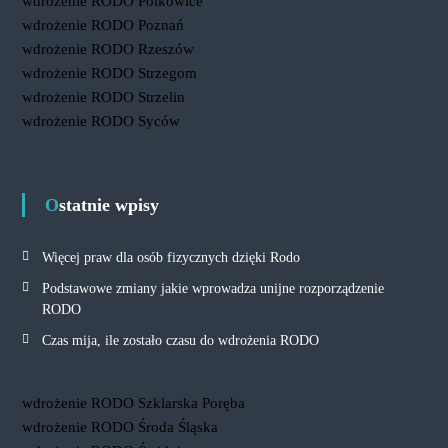
wdrożenie RODO Polkowice
wdrożenie RODO Poznań
wdrożenie RODO Rzeszów
wdrożenie RODO Strzegom
wdrożenie RODO Strzelin
wdrożenie RODO Syców
Ostatnie wpisy
Więcej praw dla osób fizycznych dzięki Rodo
Podstawowe zmiany jakie wprowadza unijne rozporządzenie
RODO
Czas mija, ile zostało czasu do wdrożenia RODO
wdrożenie RODO Szklarska Poręba
wdrożenie RODO Środa Śląska