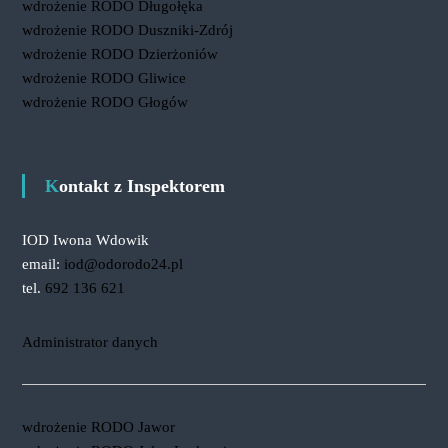
wdrożenie RODO Długołęka
wdrożenie RODO Duszniki-Zdrój
wdrożenie RODO Dzierżoniów
wdrożenie RODO Gliwice
wdrożenie RODO Głogów
Kontakt z Inspektorem
IOD Iwona Wdowik
email:
iod@odorodo24.pl
tel.
692 136 621
Administrator danych
wdrożenie RODO Jawor