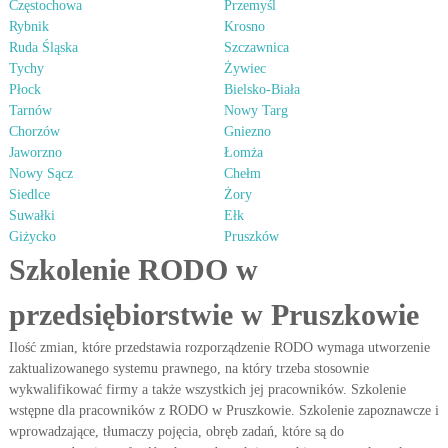
Częstochowa
Przemyśl
Rybnik
Krosno
Ruda Śląska
Szczawnica
Tychy
Żywiec
Płock
Bielsko-Biała
Tarnów
Nowy Targ
Chorzów
Gniezno
Jaworzno
Łomża
Nowy Sącz
Chełm
Siedlce
Żory
Suwałki
Ełk
Giżycko
Pruszków
Szkolenie RODO w
przedsiębiorstwie w Pruszkowie
Ilość zmian, które przedstawia rozporządzenie RODO wymaga utworzenie
zaktualizowanego systemu prawnego, na który trzeba stosownie
wykwalifikować firmy a także wszystkich jej pracowników. Szkolenie
wstępne dla pracowników z RODO w Pruszkowie. Szkolenie zapoznawcze i
wprowadzające, tłumaczy pojęcia, obręb zadań, które są do