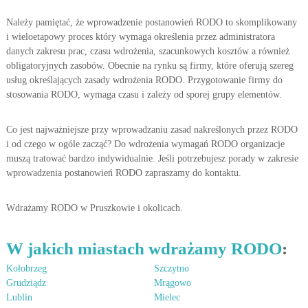
e
Należy pamiętać, że wprowadzenie postanowień RODO to skomplikowany
p
i
i wieloetapowy proces który wymaga określenia przez administratora
s
danych zakresu prac, czasu wdrożenia, szacunkowych kosztów a również
ó
obligatoryjnych zasobów. Obecnie na rynku są firmy, które oferują szereg
w
usług określających zasady wdrożenia RODO. Przygotowanie firmy do
.
stosowania RODO, wymaga czasu i zależy od sporej grupy elementów.
Z
m
i
Co jest najważniejsze przy wprowadzaniu zasad nakreślonych przez RODO
a
i od czego w ogóle zacząć? Do wdrożenia wymagań RODO organizacje
n
muszą tratować bardzo indywidualnie. Jeśli potrzebujesz porady w zakresie
y
R
wprowadzenia postanowień RODO zapraszamy do kontaktu.
O
D
Wdrażamy RODO w Pruszkowie i okolicach.
O
.
W jakich miastach wdrażamy RODO
:
Kołobrzeg
Szczytno
Grudziądz
Mrągowo
Lublin
Mielec