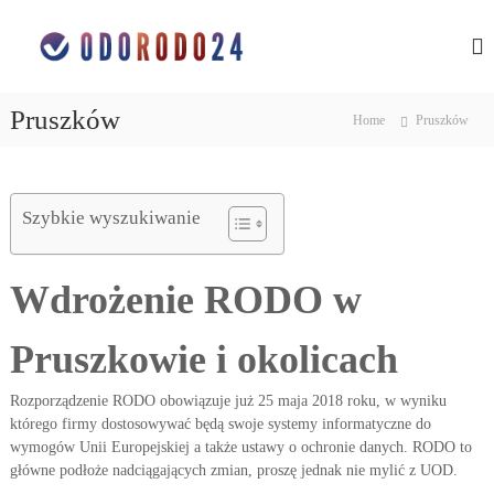
S
O
o
k
c
i
c
h
p
h
r
t
r
o
Pruszków
Home
Pruszków
o
n
o
c
a
n
d
o
a
a
n
n
Szybkie wyszukiwanie
d
t
y
e
a
c
n
n
h
Wdrożenie RODO w
t
o
y
s
c
o
Pruszkowie i okolicach
h
b
o
o
w
Rozporządzenie RODO obowiązuje już 25 maja 2018 roku, w wyniku
s
y
którego firmy dostosowywać będą swoje systemy informatyczne do
o
c
wymogów Unii Europejskiej a także ustawy o ochronie danych. RODO to
h
b
w
główne podłoże nadciągających zmian, proszę jednak nie mylić z UOD.
o
ś