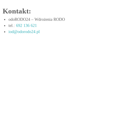
w
w
Kontakt:
i
y
e
c
odoRODO24 – Wdrożenia RODO
t
h
l
tel.:
692 136 621
r
iod@odorodo24.pl
w
z
p
m
r
i
e
a
n
k
i
t
a
j
y
ą
c
c
e
y
c
h
s
i
ę
p
r
z