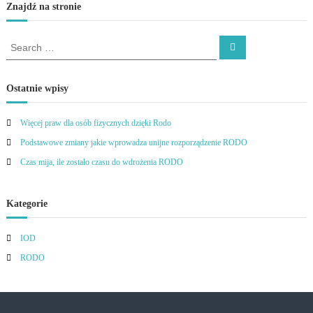
Znajdź na stronie
S
S
e
e
a
a
r
c
r
Ostatnie wpisy
h
c
h
Więcej praw dla osób fizycznych dzięki Rodo
f
Podstawowe zmiany jakie wprowadza unijne rozporządzenie RODO
o
r
Czas mija, ile zostało czasu do wdrożenia RODO
:
Kategorie
IOD
RODO