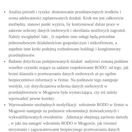
Analiza potrzeb i ryzyka: dostosowanie przedsięwziętych środków i
ocena adekwatności zaplanowanych działań. Krok ten jest całkowicie
niezbędny, stanowi punkt wyjścia, by kontynuować dalsze prace w
zakresie ochrony danych osobowych i określania możliwych zagrożeń.
Należy uwzględnić fakt , iż zupełnie inne usługi będą potrzebne
jednoosobowym działalnościom gospodarczym i mikrofirmom, a
zupełnie inne kroki podejmą rozbudowane holdingi i konglomeraty
przedsiębiorstw.
Badanie dotychczas podejmowanych działań: audytowi zostaną poddane
wszelkie czynniki mające za zadanie respektowanie RODO: od tego, jak
brzmi klauzula o przetwarzaniu danych osobowych aż po ogólne
bezpieczeństwo informacji w firmie. Na podstawie tego następuje
werdykt, czy dotychczasowa ochrona danych osobowych w
przedsiębiorstwie w Mrągowie była wystarczająca, czy też należy
wprowadzić pewne korekty .
Wprowadzenie niezbędnych modyfikacji: wdrożenie RODO w firmie w
Mrągowie następuje na podstawie rekomendacji doświadczonych i
wykwalifikowanych rewidentów . Adnotacje obejmują zarówno metody
, w jaki ma nastąpić wdrożenie RODO w Mrągowie, jak również
utrzymanie i zagwarantowanie bezpiecznego przetwarzania danych