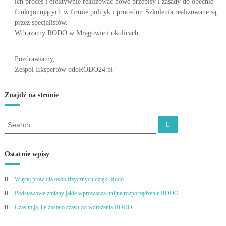
ich proces i efektywnie realizować nowe przepisy i zasady do obecnie
funkcjonujących w firmie polityk i procedur. Szkolenia realizowane są
przez specjalistów.
Wdrażamy RODO w Mrągowie i okolicach.
Pozdrawiamy,
Zespół Ekspertów odoRODO24.pl
Znajdź na stronie
S
S
e
e
a
a
r
c
r
Ostatnie wpisy
h
c
h
Więcej praw dla osób fizycznych dzięki Rodo
f
Podstawowe zmiany jakie wprowadza unijne rozporządzenie RODO
o
r
Czas mija, ile zostało czasu do wdrożenia RODO
: