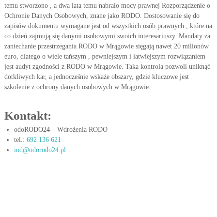
temu stworzono , a dwa lata temu nabrało mocy prawnej Rozporządzenie o
w
w
i
Ochronie Danych Osobowych, znane jako RODO. Dostosowanie się do
y
e
zapisów dokumentu wymagane jest od wszystkich osób prawnych , które na
c
t
co dzień zajmują się danymi osobowymi swoich interesariuszy. Mandaty za
h
l
zaniechanie przestrzegania RODO w Mrągowie sięgają nawet 20 milionów
r
w
euro, dlatego o wiele tańszym , pewniejszym i łatwiejszym rozwiązaniem
z
p
jest audyt zgodności z RODO w Mrągowie. Taka kontrola pozwoli uniknąć
m
r
i
dotkliwych kar, a jednocześnie wskaże obszary, gdzie kluczowe jest
e
szkolenie z ochrony danych osobowych w Mrągowie.
a
n
k
i
t
a
Kontakt:
j
y
ą
odoRODO24 – Wdrożenia RODO
c
c
tel.:
692 136 621
e
y
iod@odorodo24.pl
c
h
s
i
ę
p
r
z