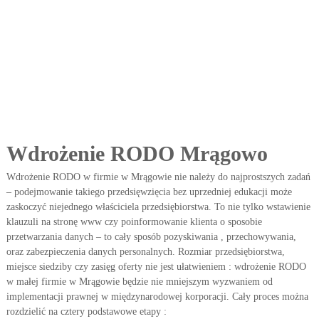
e
p
i
s
ó
w
.
Z
m
i
a
Wdrożenie RODO Mrągowo
n
y
Wdrożenie RODO w firmie w Mrągowie nie należy do najprostszych zadań
R
O
– podejmowanie takiego przedsięwzięcia bez uprzedniej edukacji może
D
zaskoczyć niejednego właściciela przedsiębiorstwa. To nie tylko wstawienie
O
klauzuli na stronę www czy poinformowanie klienta o sposobie
.
przetwarzania danych – to cały sposób pozyskiwania , przechowywania,
oraz zabezpieczenia danych personalnych. Rozmiar przedsiębiorstwa,
miejsce siedziby czy zasięg oferty nie jest ułatwieniem : wdrożenie RODO
w małej firmie w Mrągowie będzie nie mniejszym wyzwaniem od
implementacji prawnej w międzynarodowej korporacji. Cały proces można
rozdzielić na cztery podstawowe etapy :