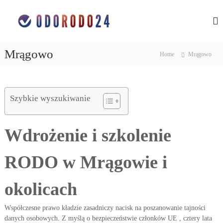
S
O
o
k
c
i
c
h
p
h
r
t
r
o
Mrągowo
Home
Mrągowo
o
n
o
c
a
n
d
o
a
a
n
n
Szybkie wyszukiwanie
d
t
y
e
a
c
n
n
h
Wdrożenie i szkolenie
t
o
y
s
c
o
RODO w Mrągowie i
h
b
o
o
w
s
okolicach
y
o
c
h
b
Współczesne prawo kładzie zasadniczy nacisk na poszanowanie tajności
w
o
danych osobowych. Z myślą o bezpieczeństwie członków UE , cztery lata
ś