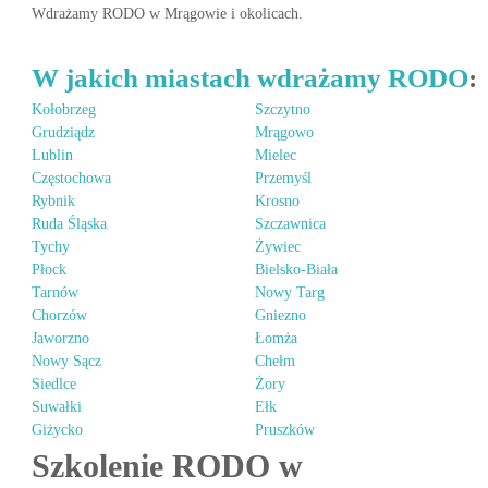
Wdrażamy RODO w Mrągowie i okolicach.
W jakich miastach wdrażamy RODO
:
Kołobrzeg
Szczytno
Grudziądz
Mrągowo
Lublin
Mielec
Częstochowa
Przemyśl
Rybnik
Krosno
Ruda Śląska
Szczawnica
Tychy
Żywiec
Płock
Bielsko-Biała
Tarnów
Nowy Targ
Chorzów
Gniezno
Jaworzno
Łomża
Nowy Sącz
Chełm
Siedlce
Żory
Suwałki
Ełk
Giżycko
Pruszków
Szkolenie RODO w