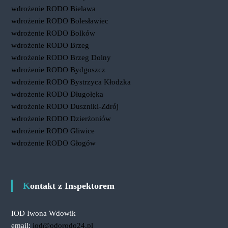
wdrożenie RODO Bielawa
wdrożenie RODO Bolesławiec
wdrożenie RODO Bolków
wdrożenie RODO Brzeg
wdrożenie RODO Brzeg Dolny
wdrożenie RODO Bydgoszcz
wdrożenie RODO Bystrzyca Kłodzka
wdrożenie RODO Długołęka
wdrożenie RODO Duszniki-Zdrój
wdrożenie RODO Dzierżoniów
wdrożenie RODO Gliwice
wdrożenie RODO Głogów
Kontakt z Inspektorem
IOD Iwona Wdowik
email:
iod@odorodo24.pl