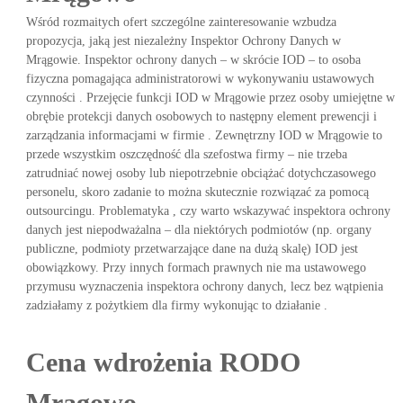
Wśród rozmaitych ofert szczególne zainteresowanie wzbudza
propozycja, jaką jest niezależny Inspektor Ochrony Danych w
Mrągowie. Inspektor ochrony danych – w skrócie IOD – to osoba
fizyczna pomagająca administratorowi w wykonywaniu ustawowych
czynności . Przejęcie funkcji IOD w Mrągowie przez osoby umiejętne w
obrębie protekcji danych osobowych to następny element prewencji i
zarządzania informacjami w firmie . Zewnętrzny IOD w Mrągowie to
przede wszystkim oszczędność dla szefostwa firmy – nie trzeba
zatrudniać nowej osoby lub niepotrzebnie obciążać dotychczasowego
personelu, skoro zadanie to można skutecznie rozwiązać za pomocą
outsourcingu. Problematyka , czy warto wskazywać inspektora ochrony
danych jest niepodważalna – dla niektórych podmiotów (np. organy
publiczne, podmioty przetwarzające dane na dużą skalę) IOD jest
obowiązkowy. Przy innych formach prawnych nie ma ustawowego
przymusu wyznaczenia inspektora ochrony danych, lecz bez wątpienia
zadziałamy z pożytkiem dla firmy wykonując to działanie .
Cena wdrożenia RODO
Mrągowo