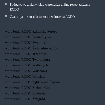
Podstawowe zmiany jakie wprowadza unijne rozporządzenie
RODO
Czas mija, ile zostało czasu do wdrożenia RODO
wdrożenie RODO Szklarska Poręba
wdrożenie RODO Środa Śląska
wdrożenie RODO Świdnica
wdrożenie RODO Świeradów-Zdrój
wdrożenie RODO Trzebnica
wdrożenie RODO Twardogóra
wdrożenie RODO Wałbrzych
wdrożenie RODO Warszawa
wdrożenie RODO Wrocław
wdrożenie RODO Ząbkowice Śląskie
wdrożenie RODO Zielona Góra
wdrożenie RODO Złotoryja
wdrożenie RODO Żmigród