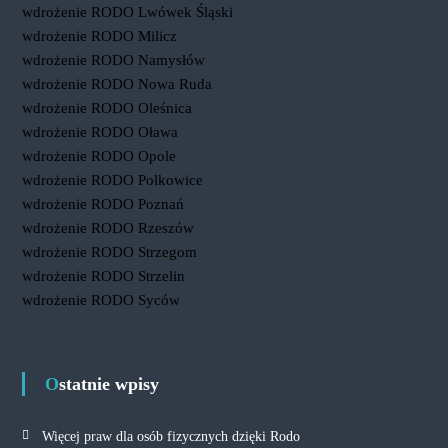
wdrożenie RODO Lwówek Śląski
wdrożenie RODO Milicz
wdrożenie RODO Namysłów
wdrożenie RODO Nowa Ruda
wdrożenie RODO Oleśnica
wdrożenie RODO Oława
wdrożenie RODO Opole
wdrożenie RODO Polkowice
wdrożenie RODO Poznań
wdrożenie RODO Rzeszów
wdrożenie RODO Strzegom
wdrożenie RODO Strzelin
wdrożenie RODO Syców
Ostatnie wpisy
Więcej praw dla osób fizycznych dzięki Rodo