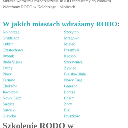
zakresie wdrożenia rozporządzenia RODO zapraszamy do kontaktu.
Wdrażamy RODO w Kołobrzegu i okolicach.
W jakich miastach wdrażamy RODO
:
Kołobrzeg
Szczytno
Grudziądz
Mrągowo
Lublin
Mielec
Częstochowa
Przemyśl
Rybnik
Krosno
Ruda Śląska
Szczawnica
Tychy
Żywiec
Płock
Bielsko-Biała
Tarnów
Nowy Targ
Chorzów
Gniezno
Jaworzno
Łomża
Nowy Sącz
Chełm
Siedlce
Żory
Suwałki
Ełk
Giżycko
Pruszków
Szkolenie RODO w