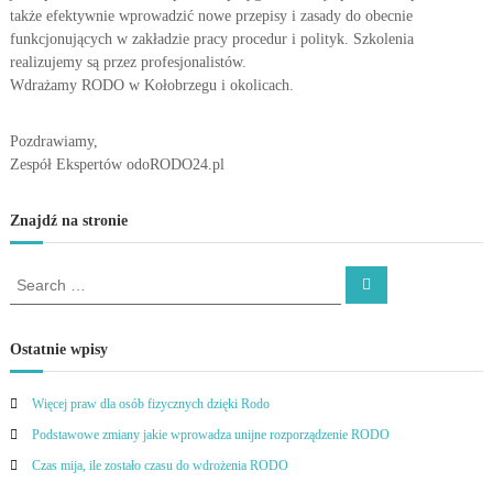
także efektywnie wprowadzić nowe przepisy i zasady do obecnie
funkcjonujących w zakładzie pracy procedur i polityk. Szkolenia
realizujemy są przez profesjonalistów.
Wdrażamy RODO w Kołobrzegu i okolicach.
Pozdrawiamy,
Zespół Ekspertów odoRODO24.pl
Znajdź na stronie
S
S
e
e
a
a
r
c
r
Ostatnie wpisy
h
c
h
Więcej praw dla osób fizycznych dzięki Rodo
f
Podstawowe zmiany jakie wprowadza unijne rozporządzenie RODO
o
r
Czas mija, ile zostało czasu do wdrożenia RODO
: