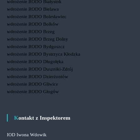
wdrożenie RODO Białystok
wdrożenie RODO Bielawa
wdrożenie RODO Bolesławiec
wdrożenie RODO Bolków
wdrożenie RODO Brzeg
wdrożenie RODO Brzeg Dolny
wdrożenie RODO Bydgoszcz
wdrożenie RODO Bystrzyca Kłodzka
wdrożenie RODO Długołęka
wdrożenie RODO Duszniki-Zdrój
wdrożenie RODO Dzierżoniów
wdrożenie RODO Gliwice
wdrożenie RODO Głogów
Kontakt z Inspektorem
IOD Iwona Wdowik