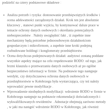
podzielić na cztery podstawowe składowe :
Analiza potrzeb i ryzyka: dostosowanie przedsięwziętych środków i
ocena adekwatności zarządzonych działań. Krok ten jest absolutnie
kluczowy , stanowi punkt wyjścia, by kontynuować dalsze prace w
temacie ochrony danych osobowych i określania potencjalnych
niebezpieczeństw . Należy uwzględnić fakt , iż zupełnie inne
mechanizmy będą potrzebne jednoosobowym działalnościom
gospodarczym i mikrofirmom, a zupełnie inne kroki podejmą
rozbudowane holdingi i konglomeraty przedsiębiorstw.
Ocena dotychczas podejmowanych działań: audytowi zostaną poddane
wszystkie aspekty mające na celu respektowanie RODO: od tego, jak
brzmi klauzula o przetwarzaniu danych osobowych aż po ogólne
bezpieczeństwo informacji w firmie. Na podstawie tego następuje
werdykt, czy dotychczasowa ochrona danych osobowych w
przedsiębiorstwie w Kołobrzegu była wystarczająca, czy też należy
wprowadzić pewne modyfikacje .
Wprowadzenie niezbędnych modyfikacji: wdrożenie RODO w firmie w
Kołobrzegu następuje na podstawie rekomendacji doświadczonych i
wykwalifikowanych rewidentów . Adnotacje obejmują zarówno metody
, w jaki ma nastąpić wdrożenie RODO w Kołobrzegu, jak również