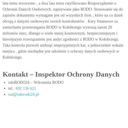
lata temu stworzono , a dwa lata temu ratyfikowano Rozporządzenie o
w
w
i
Ochronie Danych Osobowych, zapisywane jako RODO. Stosowanie się do
y
e
zapisów dokumentu wymagane jest od wszystkich firm , które na co dzień
c
t
obcują z danymi osobowymi swoich kontrahentów . Kary finansowe za
h
l
zaniechanie przestrzegania RODO w Kołobrzegu wynoszą nawet 20
r
w
milionów euro, dlatego o wiele mniej kosztownym, bezpieczniejszym i
z
p
łatwiejszym rozwiązaniem jest audyt zgodności z RODO w Kołobrzegu.
m
r
i
Taka kontrola pozwoli uniknąć nieprzyjemnych kar, a jednocześnie wskaże
e
miejsca , gdzie niezbędne jest szkolenie z ochrony danych osobowych w
a
n
Kołobrzegu.
k
i
t
a
j
Kontakt – Inspektor Ochrony Danych
y
ą
c
c
odoRODO24 – Wdrożenia RODO
e
y
tel.:
692 136 621
c
iod@odorodo24.pl
h
s
i
ę
p
r
z