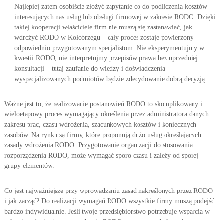
Najlepiej zatem osobiście złożyć zapytanie co do podliczenia kosztów
interesujących nas usług lub obsługi firmowej w zakresie RODO. Dzięki
takiej kooperacji właściciele firm nie muszą się zastanawiać, jak
wdrożyć RODO w Kołobrzegu – cały proces zostaje powierzony
odpowiednio przygotowanym specjalistom. Nie eksperymentujmy w
kwestii RODO, nie interpretujmy przepisów prawa bez uprzedniej
konsultacji – tutaj zaufanie do wiedzy i doświadczenia
wyspecjalizowanych podmiotów będzie zdecydowanie dobrą decyzją .
Ważne jest to, że realizowanie postanowień RODO to skomplikowany i
wieloetapowy proces wymagający określenia przez administratora danych
zakresu prac, czasu wdrożenia, szacunkowych kosztów i koniecznych
zasobów. Na rynku są firmy, które proponują dużo usług określających
zasady wdrożenia RODO. Przygotowanie organizacji do stosowania
rozporządzenia RODO, może wymagać sporo czasu i zależy od sporej
grupy elementów.
Co jest najważniejsze przy wprowadzaniu zasad nakreślonych przez RODO
i jak zacząć? Do realizacji wymagań RODO wszystkie firmy muszą podejść
bardzo indywidualnie. Jeśli twoje przedsiębiorstwo potrzebuje wsparcia w