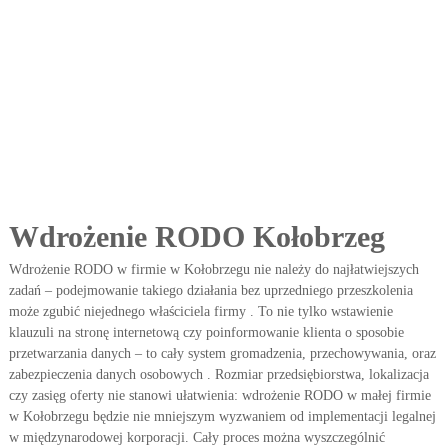
e
p
i
s
ó
w
.
Z
m
i
a
n
Wdrożenie RODO Kołobrzeg
y
R
O
Wdrożenie RODO w firmie w Kołobrzegu nie należy do najłatwiejszych
D
zadań – podejmowanie takiego działania bez uprzedniego przeszkolenia
O
może zgubić niejednego właściciela firmy . To nie tylko wstawienie
.
klauzuli na stronę internetową czy poinformowanie klienta o sposobie
przetwarzania danych – to cały system gromadzenia, przechowywania, oraz
zabezpieczenia danych osobowych . Rozmiar przedsiębiorstwa, lokalizacja
czy zasięg oferty nie stanowi ułatwienia: wdrożenie RODO w małej firmie
w Kołobrzegu będzie nie mniejszym wyzwaniem od implementacji legalnej
w międzynarodowej korporacji. Cały proces można wyszczególnić