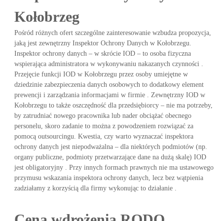
Kołobrzeg
Pośród różnych ofert szczególne zainteresowanie wzbudza propozycja,
jaką jest zewnętrzny Inspektor Ochrony Danych w Kołobrzegu.
Inspektor ochrony danych – w skrócie IOD – to osoba fizyczna
wspierająca administratora w wykonywaniu nakazanych czynności .
Przejęcie funkcji IOD w Kołobrzegu przez osoby umiejętne w
dziedzinie zabezpieczenia danych osobowych to dodatkowy element
prewencji i zarządzania informacjami w firmie . Zewnętrzny IOD w
Kołobrzegu to także oszczędność dla przedsiębiorcy – nie ma potrzeby,
by zatrudniać nowego pracownika lub nader obciążać obecnego
personelu, skoro zadanie to można z powodzeniem rozwiązać za
pomocą outsourcingu. Kwestia, czy warto wyznaczać inspektora
ochrony danych jest niepodważalna – dla niektórych podmiotów (np.
organy publiczne, podmioty przetwarzające dane na dużą skalę) IOD
jest obligatoryjny . Przy innych formach prawnych nie ma ustawowego
przymusu wskazania inspektora ochrony danych, lecz bez wątpienia
zadziałamy z korzyścią dla firmy wykonując to działanie .
Cena wdrożenia RODO