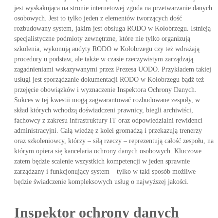
jest wyskakująca na stronie internetowej zgoda na przetwarzanie danych
osobowych. Jest to tylko jeden z elementów tworzących dość
rozbudowany system, jakim jest obsługa RODO w Kołobrzegu. Istnieją
specjalistyczne podmioty zewnętrzne, które nie tylko organizują
szkolenia, wykonują audyty RODO w Kołobrzegu czy też wdrażają
procedury u podstaw, ale także w czasie rzeczywistym zarządzają
zagadnieniami wskazywanymi przez Prezesa UODO. Przykładem takiej
usługi jest sporządzanie dokumentacji RODO w Kołobrzegu bądź też
przejęcie obowiązków i wyznaczenie Inspektora Ochrony Danych.
Sukces w tej kwestii mogą zagwarantować rozbudowane zespoły, w
skład których wchodzą doświadczeni prawnicy, biegli archiwiści,
fachowcy z zakresu infrastruktury IT oraz odpowiedzialni rewidenci
administracyjni. Całą wiedzę z kolei gromadzą i przekazują trenerzy
oraz szkoleniowcy, którzy – siłą rzeczy – reprezentują całość zespołu, na
którym opiera się kancelaria ochrony danych osobowych. Kluczowe
zatem będzie scalenie wszystkich kompetencji w jeden sprawnie
zarządzany i funkcjonujący system – tylko w taki sposób możliwe
będzie świadczenie kompleksowych usług o najwyższej jakości.
Inspektor ochrony danych