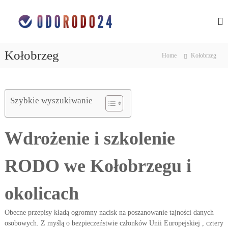
S
O
o
k
c
i
c
h
p
h
r
t
r
o
Kołobrzeg
Home
Kołobrzeg
o
n
o
c
a
n
d
o
a
a
n
n
Szybkie wyszukiwanie
d
t
y
e
a
c
n
n
h
Wdrożenie i szkolenie
t
o
y
s
c
o
RODO we Kołobrzegu i
h
b
o
o
w
s
okolicach
y
o
c
h
b
Obecne przepisy kładą ogromny nacisk na poszanowanie tajności danych
w
o
osobowych. Z myślą o bezpieczeństwie członków Unii Europejskiej , cztery
ś