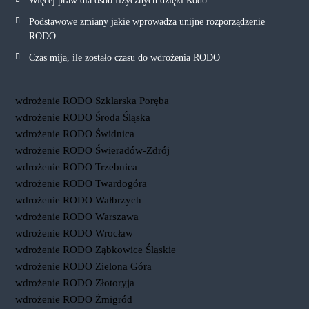
Więcej praw dla osób fizycznych dzięki Rodo
Podstawowe zmiany jakie wprowadza unijne rozporządzenie
RODO
Czas mija, ile zostało czasu do wdrożenia RODO
wdrożenie RODO Szklarska Poręba
wdrożenie RODO Środa Śląska
wdrożenie RODO Świdnica
wdrożenie RODO Świeradów-Zdrój
wdrożenie RODO Trzebnica
wdrożenie RODO Twardogóra
wdrożenie RODO Wałbrzych
wdrożenie RODO Warszawa
wdrożenie RODO Wrocław
wdrożenie RODO Ząbkowice Śląskie
wdrożenie RODO Zielona Góra
wdrożenie RODO Złotoryja
wdrożenie RODO Żmigród